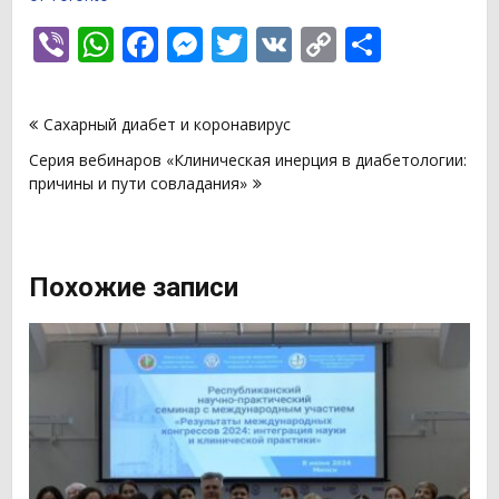
Viber
WhatsApp
Facebook
Messenger
Twitter
VK
Copy
Отпра
Link
Навигация
Сахарный диабет и коронавирус
по
Серия вебинаров «Клиническая инерция в диабетологии:
записям
причины и пути совладания»
Похожие записи